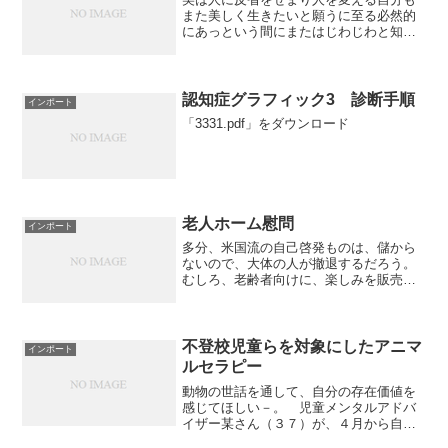
また美しく生きたいと願うに至る必然的
にあっという間にまたはじわじわと知ら
ぬ間に美の方向を向いてしまうそれが美
の定義である
認知症グラフィック3 診断手順
インポート
「3331.pdf」をダウンロード
老人ホーム慰問
インポート
多分、米国流の自己啓発ものは、儲から
ないので、大体の人が撤退するだろう。
むしろ、老齢者向けに、楽しみを販売す
るのが儲けになる。今なら、軍歌とか、
童謡・唱歌の類が売れる。新聞を眺めて
いても、広告は、尿漏れしても心配のな
いパンツなどである。たと...
不登校児童らを対象にしたアニマ
インポート
ルセラピー
動物の世話を通して、自分の存在価値を
感じてほしい－。 児童メンタルアドバ
イザー某さん（３７）が、４月から自宅
横のカウンセリングオフィスで、不登校