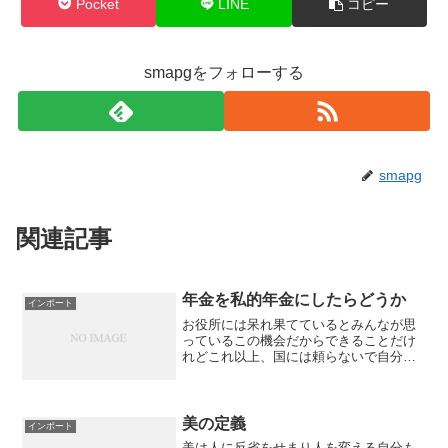
Pocket
LINE
コピー
smapgをフォローする
smapg
関連記事
年金を私的年金にしたらどうか
インポート
お役所には呆れ果てているとみんなが思
っているこの機会だからできることだけ
れどこれ以上、国には頼らないで自分で
民間の医療保険と民間の年金とでやって
みたらどうだろう会社が潰れたらそれき
りだけど本当にあきれて怒っているなら
できるのではないかそれと...
美の定義
インポート
美は人に反省をせまり人を変える自分も