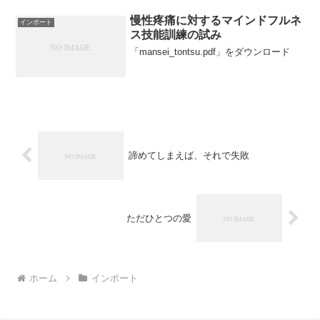
児童らを対象にしたアニマルセラピーの
場「★ファーストステップルーム★」を
慢性疼痛に対するマインドフルネ
インポート
開く。犬や猫、小鳥に触れ...
ス技能訓練の試み
「mansei_tontsu.pdf」をダウンロード
諦めてしまえば、それで失敗
ただひとつの愛
ホーム
インポート