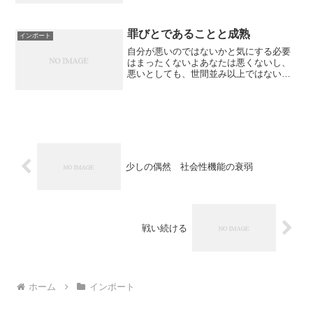
罪びとであることと成熟
インポート
自分が悪いのではないかと気にする必要
はまったくないよあなたは悪くないし、
悪いとしても、世間並み以上ではない。
キリスト教の倫理に従えば、すべての人
は罪びとなのだ。わたしも悪いが、世間
と同じ程度であり、人間である限り、そ
のようなものなのだと知る...
少しの偶然 社会性機能の衰弱
戦い続ける
ホーム
インポート