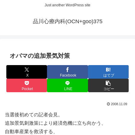
Just another WordPress site
品川心療内科(OCN+goo)375
オバマの追加景気対策
X
Facebook
はてブ
Pocket
LINE
コピー
2008.11.09
当選後初めての記者会見。
追加景気刺激策により経済危機に立ち向かう、
自動車産業を救済する、