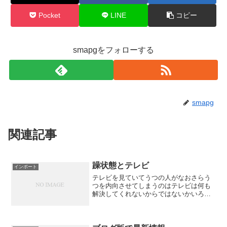
Pocket
LINE
コピー
smapgをフォローする
smapg
関連記事
躁状態とテレビ
インポート
テレビを見ていてうつの人がなおさらう
つを内向させてしまうのはテレビは何も
解決してくれないからではないかいろん
な話題を振ってはくれるけれど何も解決
がなくてそのままで過ぎてしまう問題は
問題のままで残されるそこが不満になる
のではないか躁状態のとき...