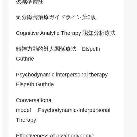
復職準備性
気分障害治療ガイドライン第2版
Cognitive Analytic Therapy 認知分析療法
精神力動的対人関係療法 Elspeth
Guthrie
Psychodynamic interpersonal therapy
Elspeth Guthrie
Conversational
model :Psychodynamic-Interpersonal
Therapy
Effectiveness of psychodynamic