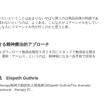
いたいということはあまりないやはり買うのは商品自体の性能であ
買わないというのは、よくある。こんな人がコマーシャルをしてい
な人にコマーシャル代が行くのかと思うと絶...
ける精神療法的アプローチ
tate.pdf」をダウンロード勉強会報告５月１８日にスタッフで勉強会を開き
l State、通称「アームス」というのは、精神病になる一歩手前で症状を
speth Guthrie
onaltherapy精神力動的対人関係療法Elspeth GuthrieThe dramatic
avioural therapy (C...