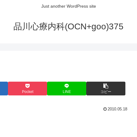
Just another WordPress site
品川心療内科(OCN+goo)375
Pocket
LINE
コピー
2010.05.18