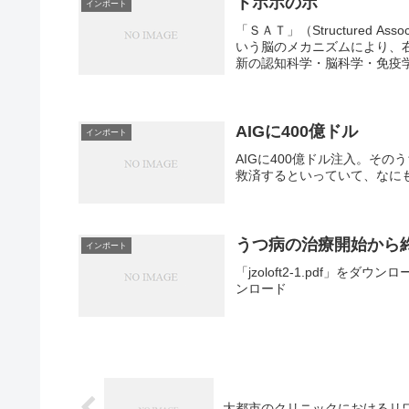
トホホのホ
インポート
「ＳＡＴ」（Structured A
いう脳のメカニズムにより、
新の認知科学・脳科学・免疫学・
AIGに400億ドル
インポート
AIGに400億ドル注入。そ
救済するといっていて、なにも
うつ病の治療開始から
インポート
「jzoloft2-1.pdf」をダウンロー
ンロード
大都市のクリニックにおけるリ