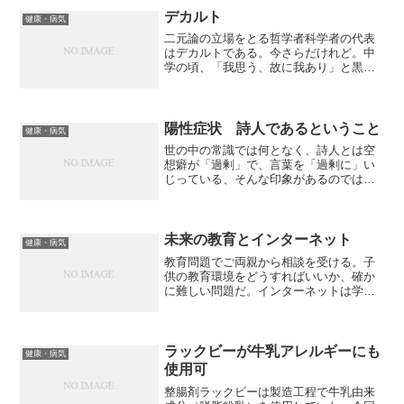
室ではサイコメトリーとい...
デカルト
健康・病気
二元論の立場をとる哲学者科学者の代表
はデカルトである。今さらだけれど。中
学の頃、「我思う、故に我あり」と黒板
に書かれて、説明を受けて、納得してい
た。考えるから自分なんだと思ったもの
だ。もちろん、デカルトはそんなことを
言ってはいない。デカルト...
陽性症状 詩人であるということ
健康・病気
世の中の常識では何となく、詩人とは空
想癖が「過剰」で、言葉を「過剰に」い
じっている、そんな印象があるのではな
いかと思う。わたしはそうは思わない。
わたしの定義する、個人的な意味での
「詩人」を書きたい。ジョン・レノンの
「イマジン」で宗教ってどう...
未来の教育とインターネット
健康・病気
教育問題でご両親から相談を受ける。子
供の教育環境をどうすればいいか、確か
に難しい問題だ。インターネットは学び
方を変えつつある。たとえば、コンピュ
ーター技術者は先行者のプログラムソー
スを読んで技術やアイディアを学んでし
まうから、あっという間に...
ラックビーが牛乳アレルギーにも
健康・病気
使用可
整腸剤ラックビーは製造工程で牛乳由来