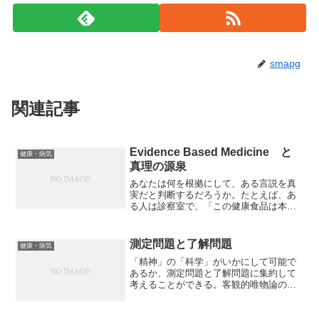
smapg
関連記事
Evidence Based Medicine と
健康・病気
真理の源泉
あなたは何を根拠にして、ある言説を真
実だと判断するだろうか。たとえば、あ
る人は診察室で、「この健康食品は本当
に効くだろうか」と尋ねるのである。真
理の源泉はおよそ三種があると思う。1.
自分の直接体験。しかしこれは普遍性が
測定問題と了解問題
健康・病気
ないし、再現性のない場...
「精神」の「科学」がいかにして可能で
あるか、測定問題と了解問題に集約して
考えることができる。客観的唯物論の世
界から精神を科学するためには、「いか
にして精神を測定するか」の問題が解決
されなければならない。最近は心理学教