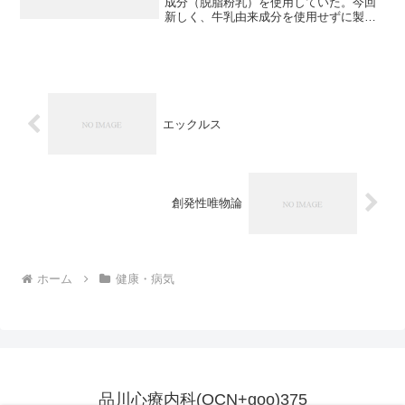
成分（脱脂粉乳）を使用していた。今回
新しく、牛乳由来成分を使用せずに製造
できるようになり、牛乳アレルギーのあ
る人にも使用できるようになった。イン
スタントコーヒーの詰め合わせにクリー
ミングパウダーが入ってい...
エックルス
創発性唯物論
ホーム
健康・病気
品川心療内科(OCN+goo)375