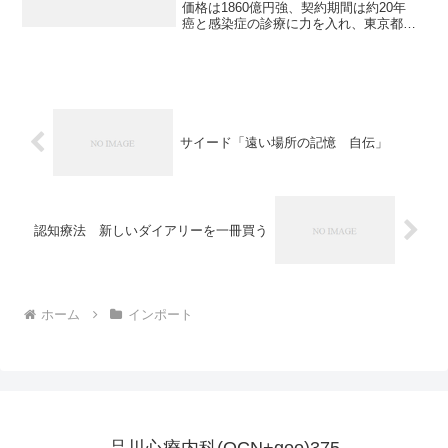
価格は1860億円強、契約期間は約20年
癌と感染症の診療に力を入れ、東京都立
病院の中でも優良とされる駒込病院の大
規模改修に伴うPFI事業（民間資金の活用
による社会資本整備）の入札が3月19日に
実施さ...
サイード「遠い場所の記憶 自伝」
認知療法 新しいダイアリーを一冊買う
ホーム
インポート
品川心療内科(OCN+goo)375