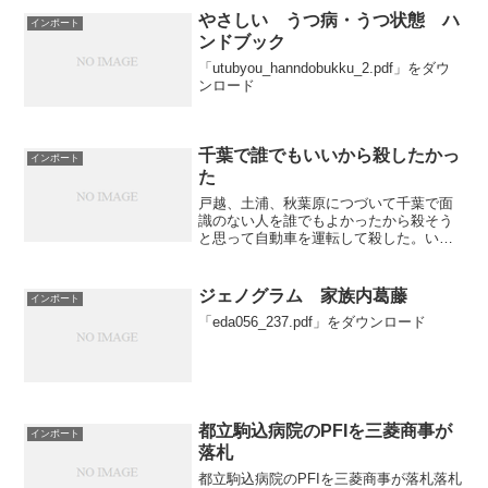
討している。
やさしい うつ病・うつ状態 ハ
インポート
ンドブック
「utubyou_hanndobukku_2.pdf」をダウ
ンロード
千葉で誰でもいいから殺したかっ
インポート
た
戸越、土浦、秋葉原につづいて千葉で面
識のない人を誰でもよかったから殺そう
と思って自動車を運転して殺した。いつ
からなぜこんな心になったのか。こんな
心とはどんな心なのか。外を歩いている
のは自分と関係のない他人なのだろう
ジェノグラム 家族内葛藤
インポート
か。他人という抽象的な存在...
「eda056_237.pdf」をダウンロード
都立駒込病院のPFIを三菱商事が
インポート
落札
都立駒込病院のPFIを三菱商事が落札落札