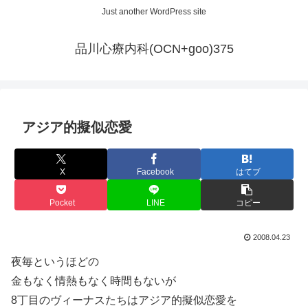
Just another WordPress site
品川心療内科(OCN+goo)375
アジア的擬似恋愛
X
Facebook
はてブ
Pocket
LINE
コピー
2008.04.23
夜毎というほどの
金もなく情熱もなく時間もないが
8丁目のヴィーナスたちはアジア的擬似恋愛を