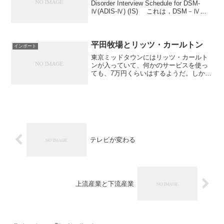
Disorder Interview Schedule for DSM-
Ⅳ(ADIS-Ⅳ) (IS) これは，DSM－Ⅳの
診断基準に基づいた不安障害の半構成化
面接基準（IS）である。これに従えば...
平田牧場とリッツ・カールトン
インポート
東京ミッドタウンにはリッツ・カールト
ンが入っていて、何かのサービスを使っ
ても、7万円くらいはするようだ。しかし
高級感は充分にある。土日などはもっと
混み合うのだろうか。その下に平田牧場
は入っていて、カールトンに比較する
と、一番高いメニューでも...
テレビが変わる
上流産業と下流産業