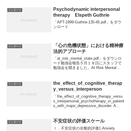
Psychodynamic interpersonal
インポート
therapy Elspeth Guthrie
「APT-1999-Guthrie-135-45.pdf」をダウ
ンロード
「心の危機状態」における精神療
インポート
法的アプローチ
「at_risk_mental_state.pdf」をダウンロ
ード勉強会報告５月１８日にスタッフで
勉強会を開きました。At Risk Mental
State、通称「アームス」というのは、精
神病になる一歩手前で症状をつかもう、
という考え方で...
the_effect_of_cognitive_therap
インポート
y_versus_interperson
「the_effect_of_cognitive_therapy_versu
s_interpersonal_psychotherapy_in_patient
s_with_major_depressive_disorder. A
system...
不安症状の評価スケール
インポート
Ⅰ．不安症状の全般的評価1.Anxiety