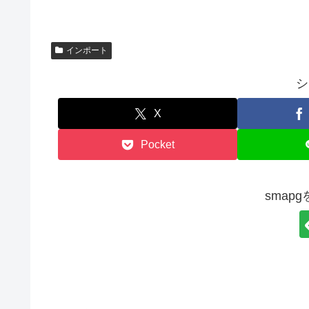
インポート
シ
X
Pocket
smap