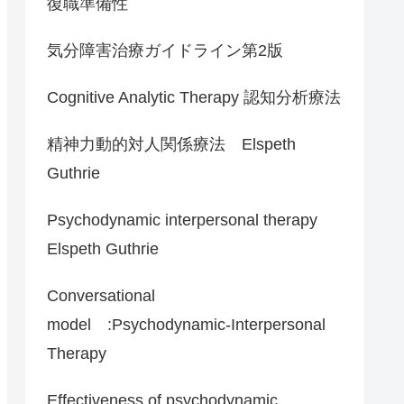
復職準備性
気分障害治療ガイドライン第2版
Cognitive Analytic Therapy 認知分析療法
精神力動的対人関係療法 Elspeth
Guthrie
Psychodynamic interpersonal therapy
Elspeth Guthrie
Conversational
model :Psychodynamic-Interpersonal
Therapy
Effectiveness of psychodynamic