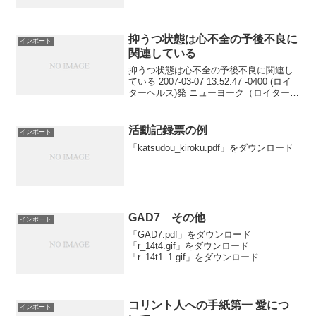
ーー病前性格としてメランコリー親和型
でもなく執着気質でもないタイプが増加
しているとの報告そしてその場合の症状
と...
抑うつ状態は心不全の予後不良に
インポート
関連している
抑うつ状態は心不全の予後不良に関連し
ている 2007-03-07 13:52:47 -0400 (ロイ
ターヘルス)発 ニューヨーク（ロイターヘ
ルス） - 研究者らによれば、抑うつ症状
は心不全患者の予後不良に関連してお
り、その結果、患者の死亡...
活動記録票の例
インポート
「katsudou_kiroku.pdf」をダウンロード
GAD7 その他
インポート
「GAD7.pdf」をダウンロード
「r_14t4.gif」をダウンロード
「r_14t1_1.gif」をダウンロード
「r_14t5.gif」をダウンロード
「r_14t6a.gif」をダウンロード
「r_14t7.gif」をダウンロード「r_14...
コリント人への手紙第一 愛につ
インポート