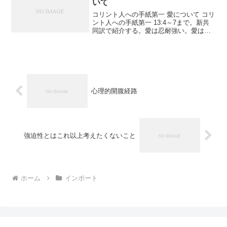
いて
コリント人への手紙第一 愛について コリ
ント人への手紙第一 13:4～7まで。新共
同訳で紹介する。愛は忍耐強い。愛は情
け深い。ねたまない。愛は自慢せず、高
ぶらない。礼を失せず、自分の利益を求
めず、いらだたず、恨みを抱かない。不
義を喜ばず、真...
心理的開腹経路
強迫性とはこれ以上考えたくないこと
ホーム
インポート