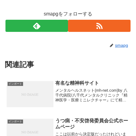
smapgをフォローする
smapg
関連記事
有名な精神科サイト
インポート
メンタルヘルスネット(mh-net.com)by 八
千代病院/八千代メンタルクリニック『精
神医学・医療ミニレクチャー』にて精神
科で扱う症状や治療薬などについてまと
められています。Dr林のこころと脳の相
談室精神科医の林広一先生が、精神疾患
に関...
うつ病・不安啓発委員会公式ホー
インポート
ムページ
ここは以前から決定版だったけれどいま