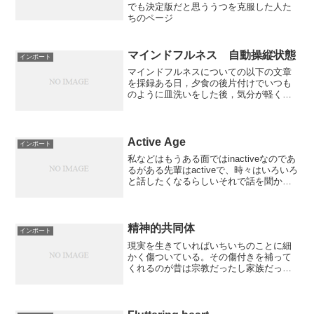
でも決定版だと思ううつを克服した人た
ちのページ
マインドフルネス 自動操縦状態
インポート
マインドフルネスについての以下の文章
を採録ある日，夕食の後片付けでいつも
のように皿洗いをした後，気分が軽くな
り肩の荷をおろしたような感じを覚えた
ことがあります。その時は，心配事をか
かえていて少し気分が落ち込んでいたの
で，よけいにすっきりとし...
Active Age
インポート
私などはもうある面ではinactiveなのであ
るがある先輩はactiveで、時々はいろいろ
と話したくなるらしいそれで話を聞かせ
てもらってブログのネタにしている*****
当時彼はN県の病院の当直をしていた医者
は田舎に行くほどよくもてるナースさ...
精神的共同体
インポート
現実を生きていればいちいちのことに細
かく傷ついている。その傷付きを補って
くれるのが昔は宗教だったし家族だった
しご先祖を含めた一体のものだったいま
家族は何となくばらばらで精神的な結合
体ではないし会社や学校やサークルやい
ろんな仲間もそこまで一体...