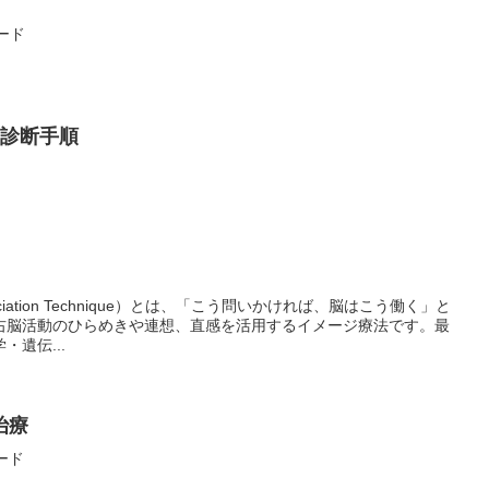
ロード
 診断手順
ssociation Technique）とは、「こう問いかければ、脳はこう働く」と
右脳活動のひらめきや連想、直感を活用するイメージ療法です。最
遺伝...
治療
ロード