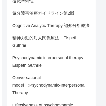
復職準備性
気分障害治療ガイドライン第2版
Cognitive Analytic Therapy 認知分析療法
精神力動的対人関係療法 Elspeth
Guthrie
Psychodynamic interpersonal therapy
Elspeth Guthrie
Conversational
model :Psychodynamic-Interpersonal
Therapy
Effectiveness of psychodynamic