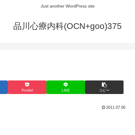
Just another WordPress site
品川心療内科(OCN+goo)375
Pocket
LINE
コピー
2011.07.06