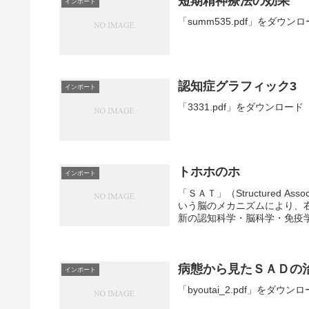
短期精神療法の効果
インポート
「summ535.pdf」をダウン
認知症グラフィック3
インポート
「3331.pdf」をダウンロード
トホホのホ
インポート
「ＳＡＴ」（Structured A
いう脳のメカニズムにより、
新の認知科学・脳科学・免疫学・
病態から見たＳＡＤの
インポート
「byoutai_2.pdf」をダウン