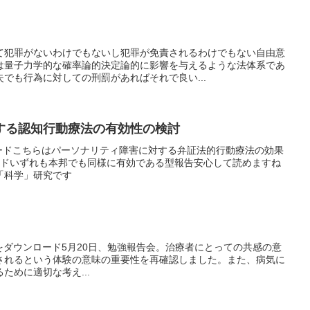
て犯罪がないわけでもないし犯罪が免責されるわけでもない自由意
は量子力学的な確率論的決定論的に影響を与えるような法体系であ
でも行為に対しての刑罰があればそれで良い...
する認知行動療法の有効性の検討
ダウンロードこちらはパーソナリティ障害に対する弁証法的行動療法の効果
ンロードいずれも本邦でも同様に有効である型報告安心して読めますね
「科学」研究です
ku.pdf」をダウンロード5月20日、勉強報告会。治療者にとっての共感の意
されるという体験の意味の重要性を再確認しました。また、病気に
ために適切な考え...