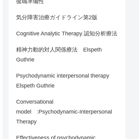
復職準備性
気分障害治療ガイドライン第2版
Cognitive Analytic Therapy 認知分析療法
精神力動的対人関係療法 Elspeth
Guthrie
Psychodynamic interpersonal therapy
Elspeth Guthrie
Conversational
model :Psychodynamic-Interpersonal
Therapy
Effectiveness of psychodynamic