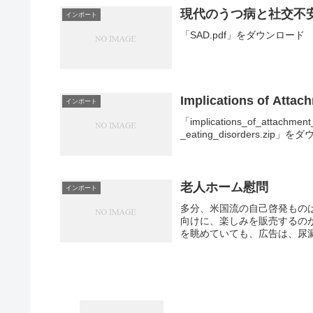
現代のうつ病と社交不安
インポート
「SAD.pdf」をダウンロード
Implications of Attac
インポート
「implications_of_attachmen
_eating_disorders.zip」をダ
老人ホーム慰問
インポート
多分、米国流の自己啓発もの
向けに、楽しみを販売するの
を眺めていても、広告は、尿漏