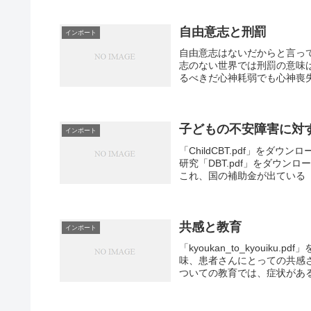
自由意志と刑罰
インポート
自由意志はないだからと言っ
志のない世界では刑罰の意味
るべきだ心神耗弱でも心神喪失
子どもの不安障害に対
インポート
「ChildCBT.pdf」を
研究「DBT.pdf」をダウ
これ、国の補助金が出ている
共感と教育
インポート
「kyoukan_to_kyoui
味、患者さんにとっての共感
ついての教育では、症状がある